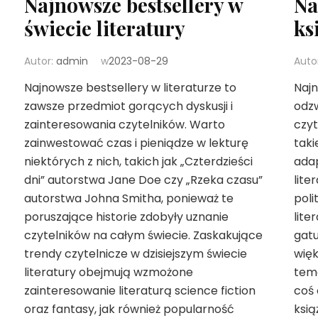
Najnowsze bestsellery w
Na
świecie literatury
ks
Autor:
admin
w
2023-08-29
Auto
Najnowsze bestsellery w literaturze to
Najn
zawsze przedmiot gorących dyskusji i
odzw
zainteresowania czytelników. Warto
czyt
zainwestować czas i pieniądze w lekturę
taki
niektórych z nich, takich jak „Czterdzieści
adap
dni” autorstwa Jane Doe czy „Rzeka czasu”
lite
autorstwa Johna Smitha, ponieważ te
poli
poruszające historie zdobyły uznanie
lite
czytelników na całym świecie. Zaskakujące
gatu
trendy czytelnicze w dzisiejszym świecie
więk
literatury obejmują wzmożone
tema
zainteresowanie literaturą science fiction
coś 
oraz fantasy, jak również popularność
ksią