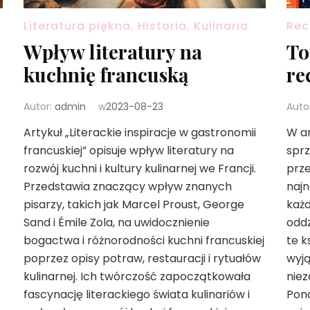
Literatura piękna, Historia, Kulinaria
Rec
Wpływ literatury na
To
kuchnię francuską
re
Autor:
admin
w
2023-08-23
Auto
Artykuł „Literackie inspiracje w gastronomii
W ar
francuskiej” opisuje wpływ literatury na
sprz
rozwój kuchni i kultury kulinarnej we Francji.
prze
Przedstawia znaczący wpływ znanych
najn
pisarzy, takich jak Marcel Proust, George
każd
Sand i Émile Zola, na uwidocznienie
oddz
bogactwa i różnorodności kuchni francuskiej
te k
poprzez opisy potraw, restauracji i rytuałów
wyj
kulinarnej. Ich twórczość zapoczątkowała
niez
fascynację literackiego świata kulinariów i
Pona