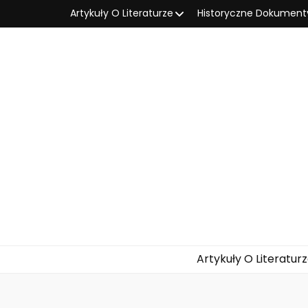
Artykuły O Literaturze
Historyczne Dokument
Artykuły O Literatur