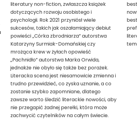
literatury non-fiction, zwłaszcza książek
bes
dotyczących rozwoju osobistego i
nowy
psychologii. Rok 2021 przyniósł wiele
best
o
sukcesów, takich jak oszałamiający debiut
pref
a
powieści „Córka zbrodniarza” autorstwa
lite
Katarzyny Surmiak-Domańskiej czy
tem
mrożąca krew w żyłach opowieść
„Pachnidło” autorstwa Marka Orwida,
jednakże nie obyło się także bez porażek.
Literacka scena jest niesamowicie zmienna i
trudno przewidzieć, co zyska uznanie, a co
zostanie szybko zapomniane, dlatego
zawsze warto śledzić literackie nowości, aby
nie przegapić żadnej perełki, która może
zachwycić czytelników na całym świecie.