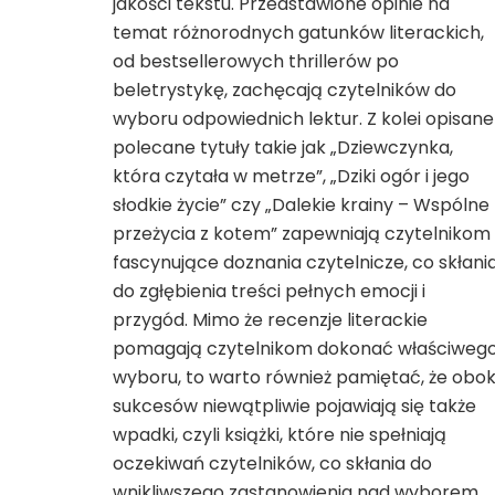
jakości tekstu. Przedstawione opinie na
temat różnorodnych gatunków literackich,
od bestsellerowych thrillerów po
beletrystykę, zachęcają czytelników do
wyboru odpowiednich lektur. Z kolei opisane
polecane tytuły takie jak „Dziewczynka,
która czytała w metrze”, „Dziki ogór i jego
słodkie życie” czy „Dalekie krainy – Wspólne
przeżycia z kotem” zapewniają czytelnikom
fascynujące doznania czytelnicze, co skłani
do zgłębienia treści pełnych emocji i
przygód. Mimo że recenzje literackie
pomagają czytelnikom dokonać właściweg
wyboru, to warto również pamiętać, że obo
sukcesów niewątpliwie pojawiają się także
wpadki, czyli książki, które nie spełniają
oczekiwań czytelników, co skłania do
wnikliwszego zastanowienia nad wyborem