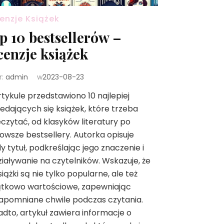
enzje Książek
p 10 bestsellerów –
cenzje książek
r:
admin
w
2023-08-23
tykule przedstawiono 10 najlepiej
edających się książek, które trzeba
czytać, od klasyków literatury po
owsze bestsellery. Autorka opisuje
y tytuł, podkreślając jego znaczenie i
iaływanie na czytelników. Wskazuje, że
siążki są nie tylko popularne, ale też
ątkowo wartościowe, zapewniając
apomniane chwile podczas czytania.
dto, artykuł zawiera informacje o