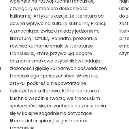
wpłynęła na rozwój kuchni francuskiej,
najn
czyniąc ją symbolem doskonałości
uzna
kulinarnej. Artykuł ukazuje, że literatura od
do z
dawna wpływa na kulturę kulinarną Francji,
zest
wzmacniając związki między jedzeniem,
lite
literaturą i sztuką. Ponadto, prezentuje
prze
również kulinarne smaki w literaturze
emoc
francuskiej, które przywołują bogate
czyt
doznania smakowe czytelników i oddają
a
złożoność i głębię kulinarnych doświadczeń
francuskiego społeczeństwa. Wreszcie,
artykuł podkreśla niepowtarzalne
o
dziedzictwo kulturowe, które literatura i
k
kuchnia wspólnie tworzą we francuskim
społeczeństwie, co zachęca do zanurzenia
się w kolejne zagadnienia dotyczące
literackich inspiracji w gastronomii
francuskiej.