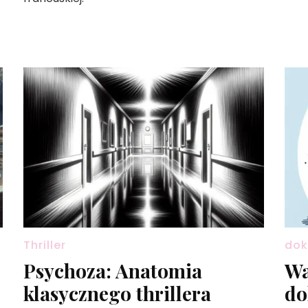
Thriller
dok
Psychoza: Anatomia
Wa
j
klasycznego thrillera
do