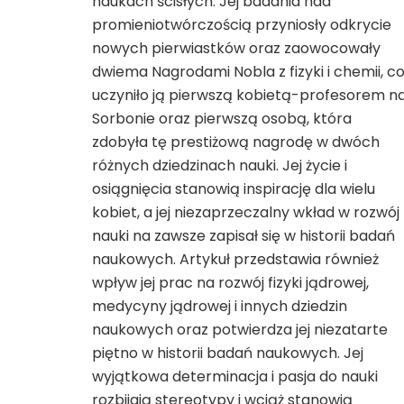
naukach ścisłych. Jej badania nad
promieniotwórczością przyniosły odkrycie
nowych pierwiastków oraz zaowocowały
dwiema Nagrodami Nobla z fizyki i chemii, c
uczyniło ją pierwszą kobietą-profesorem n
Sorbonie oraz pierwszą osobą, która
zdobyła tę prestiżową nagrodę w dwóch
różnych dziedzinach nauki. Jej życie i
osiągnięcia stanowią inspirację dla wielu
kobiet, a jej niezaprzeczalny wkład w rozwój
nauki na zawsze zapisał się w historii badań
naukowych. Artykuł przedstawia również
wpływ jej prac na rozwój fizyki jądrowej,
medycyny jądrowej i innych dziedzin
naukowych oraz potwierdza jej niezatarte
piętno w historii badań naukowych. Jej
wyjątkowa determinacja i pasja do nauki
rozbijają stereotypy i wciąż stanowią