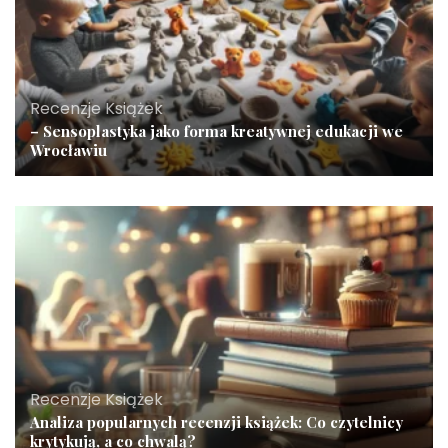
Recenzje Książek
– Sensoplastyka jako forma kreatywnej edukacji we
Wrocławiu
Recenzje Książek
Analiza popularnych recenzji książek: Co czytelnicy
krytykują, a co chwalą?