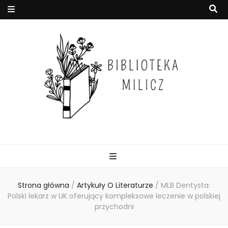
Strona główna
/
Artykuły O Literaturze
/
MLB Dentysta:
Polski lekarz w UK oferujący kompleksowe leczenie w polskiej
przychodni