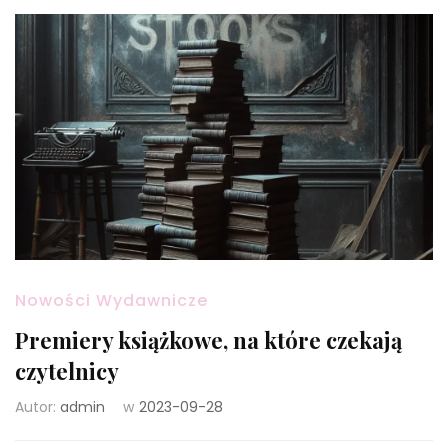
Nowości Wydawnicze
Premiery książkowe, na które czekają
czytelnicy
Autor:
admin
w
2023-09-28