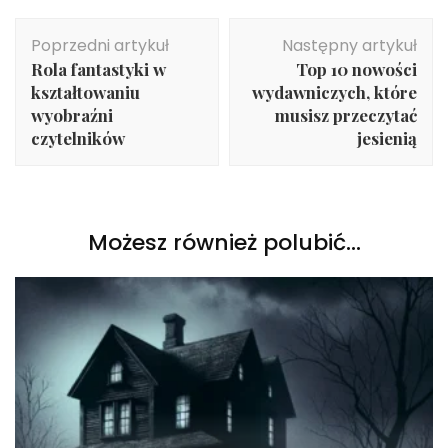
Nawigacja
Poprzedni artykuł
Następny artykuł
wpisu
Rola fantastyki w
Top 10 nowości
kształtowaniu
wydawniczych, które
wyobraźni
musisz przeczytać
czytelników
jesienią
Możesz również polubić…