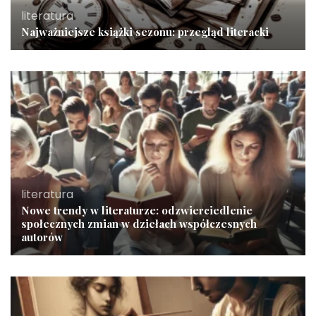
literatura
Najważniejsze książki sezonu: przegląd literacki
literatura
Nowe trendy w literaturze: odzwierciedlenie
społecznych zmian w dziełach współczesnych
autorów