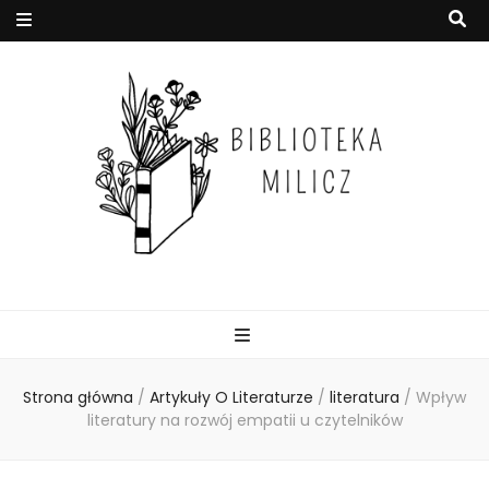
Strona główna
/
Artykuły O Literaturze
/
literatura
/
Wpływ
literatury na rozwój empatii u czytelników