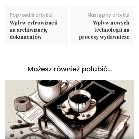
Nawigacja
Poprzedni artykuł
Następny artykuł
wpisu
Wpływ cyfrowizacji
Wpływ nowych
na archiwizację
technologii na
dokumentów
procesy wydawnicze
Możesz również polubić…