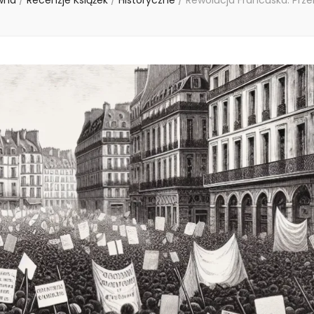
wna
/
Recenzje Książek
/
Historyczne
/
Rewolucja Francuska: Przeb