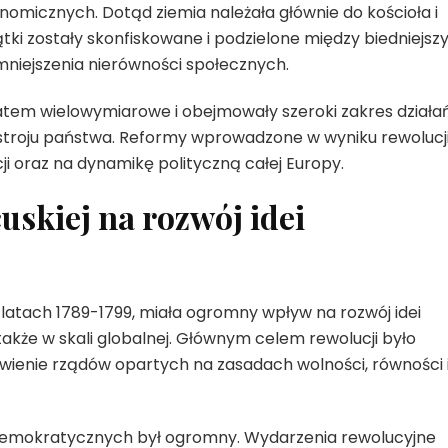
omicznych. Dotąd ziemia należała głównie do kościoła i
jątki zostały skonfiskowane i podzielone między biedniejsz
mniejszenia nierówności społecznych.
y zatem wielowymiarowe i obejmowały szeroki zakres działa
stroju państwa. Reformy wprowadzone w wyniku rewolucj
i oraz na dynamikę polityczną całej Europy.
skiej na rozwój idei
 latach 1789-1799, miała ogromny wpływ na rozwój idei
także w skali globalnej. Głównym celem rewolucji było
wienie rządów opartych na zasadach wolności, równości 
i demokratycznych był ogromny. Wydarzenia rewolucyjne