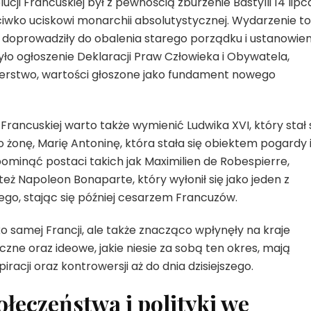
i Francuskiej był z pewnością zburzenie Bastylli 14 lipc
ciwko uciskowi monarchii absolutystycznej. Wydarzenie to
óre doprowadziły do obalenia starego porządku i ustanowien
o ogłoszenie Deklaracji Praw Człowieka i Obywatela,
terstwo, wartości głoszone jako fundament nowego
rancuskiej warto także wymienić Ludwika XVI, który stał 
żonę, Marię Antoninę, która stała się obiektem pogardy 
ominąć postaci takich jak Maximilien de Robespierre,
 też Napoleon Bonaparte, który wyłonił się jako jeden z
go, stając się później cesarzem Francuzów.
lko samej Francji, ale także znacząco wpłynęły na kraje
yczne oraz ideowe, jakie niesie za sobą ten okres, mają
racji oraz kontrowersji aż do dnia dzisiejszego.
ołeczeństwa i polityki we