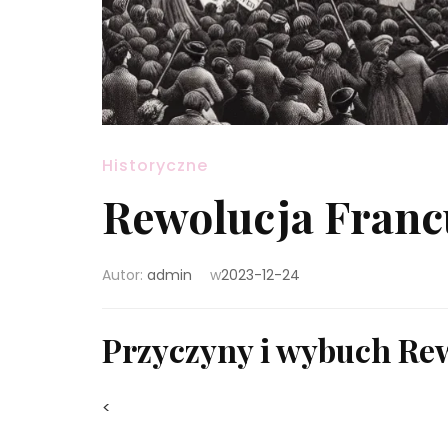
Historyczne
Rewolucja Francu
Autor:
admin
w
2023-12-24
Przyczyny i wybuch Rew
<