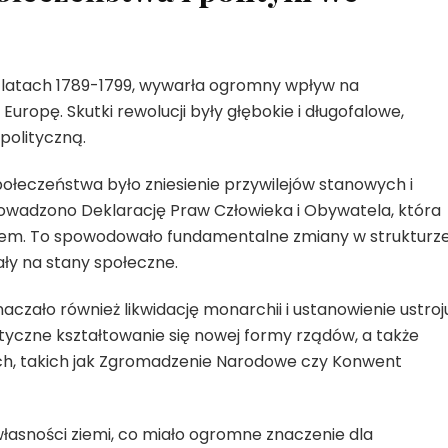
w latach 1789-1799, wywarła ogromny wpływ na
 Europę. Skutki rewolucji były głębokie i długofalowe,
polityczną.
ołeczeństwa było zniesienie przywilejów stanowych i
owadzono Deklarację Praw Człowieka i Obywatela, która
awem. To spowodowało fundamentalne zmiany w strukturz
ały na stany społeczne.
czało również likwidację monarchii i ustanowienie ustroj
lityczne kształtowanie się nowej formy rządów, a także
ch, takich jak Zgromadzenie Narodowe czy Konwent
własności ziemi, co miało ogromne znaczenie dla