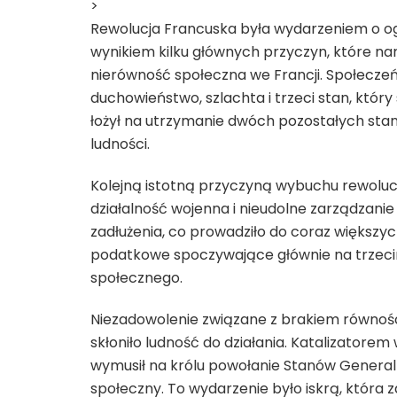
>
Rewolucja Francuska była wydarzeniem o ogr
wynikiem kilku głównych przyczyn, które nara
nierówność społeczna we Francji. Społeczeń
duchowieństwo, szlachta i trzeci stan, który 
łożył na utrzymanie dwóch pozostałych st
ludności.
Kolejną istotną przyczyną wybuchu rewolucj
działalność wojenna i nieudolne zarządzan
zadłużenia, co prowadziło do coraz większy
podatkowe spoczywające głównie na trzecim
społecznego.
Niezadowolenie związane z brakiem równo
skłoniło ludność do działania. Katalizatorem 
wymusił na królu powołanie Stanów Genera
społeczny. To wydarzenie było iskrą, która