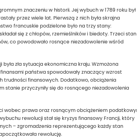
omnym znaczeniu w historii. Jej wybuch w 1789 roku był
stały przez wiele lat. Pierwszą z nich była skrajna
stwo francuskie podzielone było na trzy stany:
składał się z chłopów, rzemieślników i biedoty. Trzeci stan
anów, co powodowało rosnące niezadowolenie wśród
i była zła sytuacja ekonomiczna kraju. Wzmożona
ie finansami państwa spowodowały znaczący wzrost
ch trudności finansowych. Dodatkowo, obciążenia
 stanie przyczyniły się do rosnącego niezadowolenia
ści wobec prawa oraz rosnącym obciążeniem podatkow
wybuchu rewolucji stał się kryzys finansowy Francji, który
lnych – zgromadzenia reprezentującego każdy stan
 zapoczątkowała rewolucję.