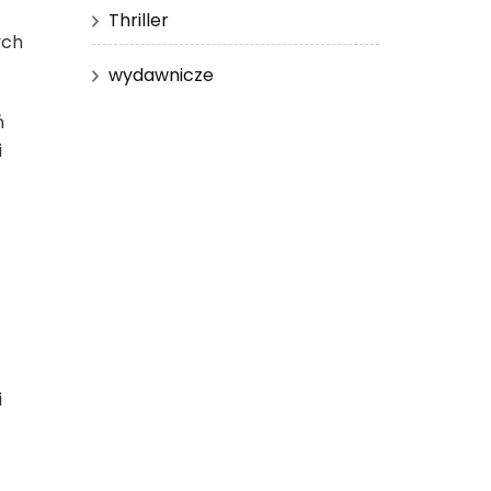
Thriller
ych
wydawnicze
ń
i
i