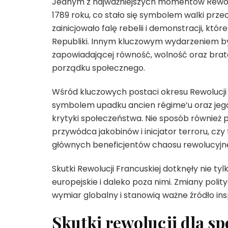
Jednym z najważniejszych momentów Rewolucj
1789 roku, co stało się symbolem walki prze
zainicjowało falę rebelii i demonstracji, kt
Republiki. Innym kluczowym wydarzeniem był
zapowiadającej równość, wolność oraz bra
porządku społecznego.
Wśród kluczowych postaci okresu Rewolucji F
symbolem upadku ancien régime’u oraz jego 
krytyki społeczeństwa. Nie sposób również p
przywódca jakobinów i inicjator terroru, czy
głównych beneficjentów chaosu rewolucyjne
Skutki Rewolucji Francuskiej dotknęły nie ty
europejskie i daleko poza nimi. Zmiany polit
wymiar globalny i stanowią ważne źródło inspi
Skutki rewolucji dla sp