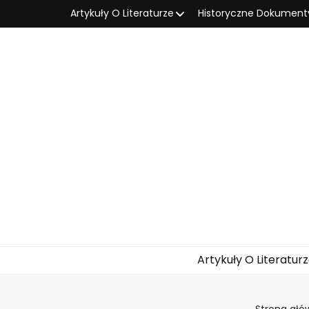
Artykuły O Literaturze
Historyczne Dokument
Artykuły O Literatur