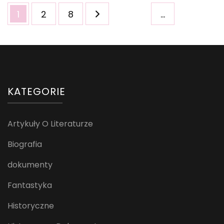
Stronicowanie
Strona
Strona
Strona
1
2
8
…
wpisów
KATEGORIE
Artykuły O Literaturze
Biografia
dokumenty
Fantastyka
Historyczne