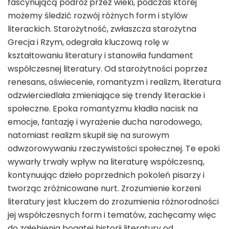
fascynującą podróż przez wieki, podczas której
możemy śledzić rozwój różnych form i stylów
literackich. Starożytność, zwłaszcza starożytna
Grecja i Rzym, odegrała kluczową rolę w
kształtowaniu literatury i stanowiła fundament
współczesnej literatury. Od starożytności poprzez
renesans, oświecenie, romantyzm i realizm, literatura
odzwierciedlała zmieniające się trendy literackie i
społeczne. Epoka romantyzmu kładła nacisk na
emocje, fantazję i wyrażenie ducha narodowego,
natomiast realizm skupił się na surowym
odwzorowywaniu rzeczywistości społecznej. Te epoki
wywarły trwały wpływ na literaturę współczesną,
kontynuując dzieło poprzednich pokoleń pisarzy i
tworząc zróżnicowane nurt. Zrozumienie korzeni
literatury jest kluczem do zrozumienia różnorodności
jej współczesnych form i tematów, zachęcamy więc
do zgłębienia bogatej historii literatury od